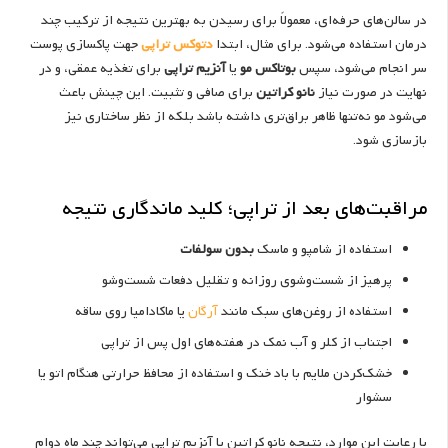
در سالن‌های حرفه‌ای، معمولاً برای رسیدن به بهترین نتیجه از ترکیب چند
درمان استفاده می‌شود. برای مثال، ابتدا
دتوکس تراپی
جهت پاکسازی پوست
سر انجام می‌شود، سپس
بوتاکس مو
یا
آنزیم تراپی
برای تغذیه عمقی، و در
نهایت در صورت نیاز
نانو کراتین
برای صافی و تثبیت. این چینش باعث
می‌شود مو نه‌تنها ظاهر براق‌تری داشته باشد بلکه از نظر ساختاری نیز
بازسازی شود.
مراقبت‌های بعد از تراپی؛ کلید ماندگاری نتیجه
استفاده از شامپو و ماسک
بدون سولفات
پرهیز از شست‌وشوی روزانه و تقلیل دفعات شست‌وشو
استفاده از روغن‌های سبک مانند
آرگان
یا ماکادامیا روی ساقه
اجتناب از کلر و آب نمک در هفته‌های اول پس از تراپی
خشک‌کردن ملایم با باد خنک و استفاده از محافظ حرارتی هنگام اتو یا
سشوار
با رعایت این موارد، نتیجه نانو کراتین یا آنزیم تراپی می‌تواند چند ماه دوام