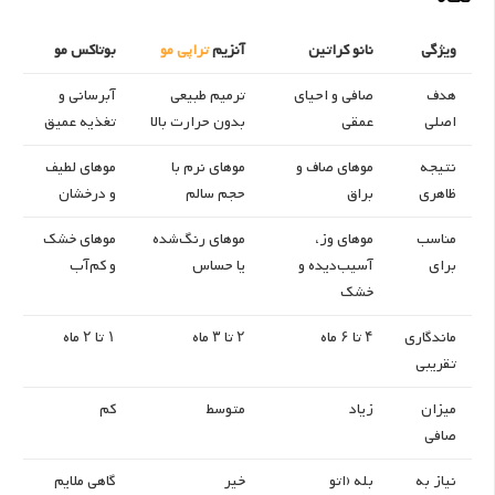
ویژگی
نانو کراتین
آنزیم
تراپی مو
بوتاکس مو
هدف
صافی و احیای
ترمیم طبیعی
آبرسانی و
اصلی
عمقی
بدون حرارت بالا
تغذیه عمیق
نتیجه
موهای صاف و
موهای نرم با
موهای لطیف
ظاهری
براق
حجم سالم
و درخشان
مناسب
موهای وز،
موهای رنگ‌شده
موهای خشک
برای
آسیب‌دیده و
یا حساس
و کم‌آب
خشک
ماندگاری
۴ تا ۶ ماه
۲ تا ۳ ماه
۱ تا ۲ ماه
تقریبی
میزان
زیاد
متوسط
کم
صافی
نیاز به
بله (اتو
خیر
گاهی ملایم