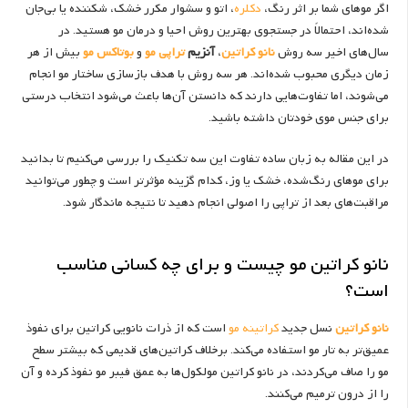
اگر موهای شما بر اثر رنگ،
دکلره
، اتو و سشوار مکرر خشک، شکننده یا بی‌جان
شده‌اند، احتمالاً در جستجوی بهترین روش احیا و درمان مو هستید. در
سال‌های اخیر سه روش
نانو کراتین
،
آنزیم
تراپی مو
و
بوتاکس مو
بیش از هر
زمان دیگری محبوب شده‌اند. هر سه روش با هدف بازسازی ساختار مو انجام
می‌شوند، اما تفاوت‌هایی دارند که دانستن آن‌ها باعث می‌شود انتخاب درستی
برای جنس موی خودتان داشته باشید.
در این مقاله به زبان ساده تفاوت این سه تکنیک را بررسی می‌کنیم تا بدانید
برای موهای رنگ‌شده، خشک یا وز، کدام گزینه مؤثرتر است و چطور می‌توانید
مراقبت‌های بعد از تراپی را اصولی انجام دهید تا نتیجه ماندگار شود.
نانو کراتین مو چیست و برای چه کسانی مناسب
است؟
نانو کراتین
نسل جدید
کراتینه مو
است که از ذرات نانویی کراتین برای نفوذ
عمیق‌تر به تار مو استفاده می‌کند. برخلاف کراتین‌های قدیمی که بیشتر سطح
مو را صاف می‌کردند، در نانو کراتین مولکول‌ها به عمق فیبر مو نفوذ کرده و آن
را از درون ترمیم می‌کنند.