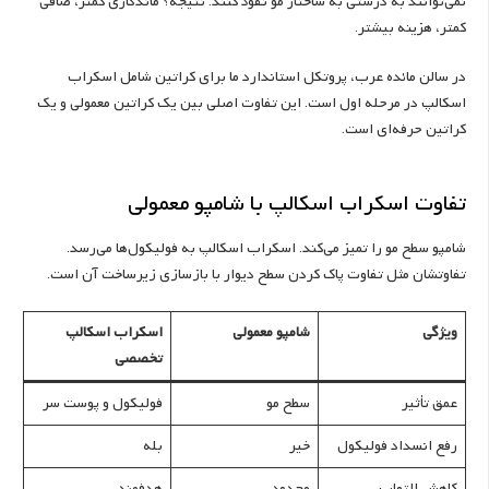
نمی‌توانند به درستی به ساختار مو نفوذ کنند. نتیجه؟ ماندگاری کمتر، صافی
کمتر، هزینه بیشتر.
در سالن مائده عرب، پروتکل استاندارد ما برای کراتین شامل اسکراب
اسکالپ در مرحله اول است. این تفاوت اصلی بین یک کراتین معمولی و یک
کراتین حرفه‌ای است.
تفاوت اسکراب اسکالپ با شامپو معمولی
شامپو سطح مو را تمیز می‌کند. اسکراب اسکالپ به فولیکول‌ها می‌رسد.
تفاوتشان مثل تفاوت پاک کردن سطح دیوار با بازسازی زیرساخت آن است.
ویژگی
شامپو معمولی
اسکراب اسکالپ
تخصصی
عمق تأثیر
سطح مو
فولیکول و پوست سر
رفع انسداد فولیکول
خیر
بله
کاهش التهاب
محدود
هدفمند