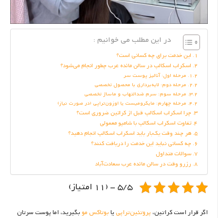
در این مطلب می خوانیم :
این خدمت برای چه کسانی است؟
اسکراب اسکالپ در سالن مائده عرب چطور انجام می‌شود؟
مرحله اول: آنالیز پوست سر
مرحله دوم: لایه‌برداری با محصول تخصصی
مرحله سوم: سرم ضدالتهاب و ماساژ تخصصی
مرحله چهارم: مایکرومیست یا اوزون‌تراپی (در صورت نیاز)
چرا اسکراب اسکالپ قبل از کراتین ضروری است؟
تفاوت اسکراب اسکالپ با شامپو معمولی
هر چند وقت یک‌بار باید اسکراب اسکالپ انجام دهید؟
چه کسانی نباید این خدمت را دریافت کنند؟
سوالات متداول
رزرو وقت در سالن مائده عرب سعادت‌آباد
5/5 - (11 امتیاز)
اگر قرار است کراتین،
پروتئین‌تراپی
یا
بوتاکس مو
بگیرید، اما پوست سرتان