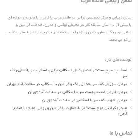
سالن زیبایی مائده عرب
سالن زیبایی و مرکز تخصصی تراپی مو مائده عرب با کادری با تجربه و حرفه ای
با بیش از 10 سال سابقه کار در محیطی لوکس و مدرن، خدمات کراتین و
صافی مو، رنگ و مش، ناخن و مژه را با استفاده از بهترین مواد و قیمتی مناسب
ارائه می دهد.
نوشته‌های تازه
اسکالپ سر چیست؟ راهنمای کامل اسکالپ تراپی، اسکراب و پاکسازی کف
سر
درمان سوزش کف سر بعد از رنگ و کراتین با اسکالپ در سعادت‌آباد تهران
درمان خارش شدید پوست سر با اسکالپ در سعادت‌آباد تهران
درمان التهاب کف سر با اسکالپ در سعادت‌آباد تهران
هیدرو کراتین مو چیست؟ مزایا، تفاوت با کراتین و روش انجام (راهنمای
کامل)
تماس با ما