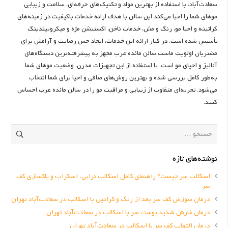
سعادت‌آباد، با استفاده از بهترین مواد و تکنیک‌های حرفه‌ای، سلامت و زیبایی
موهای شما را احیا می‌کند.این سالن با هدف ارائه خدمات باکیفیت در زمینه‌های
کراتینه و احیا مو، رنگ و مش، خدمات ناخن، اکستنشن مژه و میکروبیلدینگ
تأسیس شده است. در کنار ارائه این خدمات، ایجاد حس رضایت و آرامش برای
مشتریان اولویت ماست.سالن مائده عرب مجهز به پیشرفته‌ترین دستگاه‌های
آنالیز و احیای مو است. با استفاده از این تجهیزات مدرن، وضعیت موهای شما
به‌طور کامل بررسی شده و بهترین روش‌های صافی و احیا برای شما انتخاب
می‌شود. تجربه‌ای متفاوت از زیبایی و مراقبت مو را در سالن مائده عرب احساس
کنید.
جستجو
برای:
نوشته‌های تازه
اسکالپ سر چیست؟ راهنمای کامل اسکالپ تراپی، اسکراب و پاکسازی کف
سر
درمان سوزش کف سر بعد از رنگ و کراتین با اسکالپ در سعادت‌آباد تهران
درمان خارش شدید پوست سر با اسکالپ در سعادت‌آباد تهران
درمان التهاب کف سر با اسکالپ در سعادت‌آباد تهران