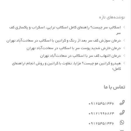
نوشته‌های تازه
اسکالپ سر چیست؟ راهنمای کامل اسکالپ تراپی، اسکراب و پاکسازی کف
سر
درمان سوزش کف سر بعد از رنگ و کراتین با اسکالپ در سعادت‌آباد تهران
درمان خارش شدید پوست سر با اسکالپ در سعادت‌آباد تهران
درمان التهاب کف سر با اسکالپ در سعادت‌آباد تهران
هیدرو کراتین مو چیست؟ مزایا، تفاوت با کراتین و روش انجام (راهنمای
کامل)
تماس با ما
09125451446
09121996824
09125451446