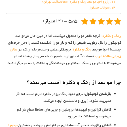
رزرو احیا مو بعد رنگ و دکلره (سعادت‌آباد، تهران)
سوالات متداول
5/5 - (4 امتیاز)
رنگ و دکلره
اگرچه ظاهر مو را متحول می‌کنند، اما در عین حال می‌توانند
کوتیکول را باز، رطوبت طبیعی را کم و تار مو را شکننده کنند. راه‌حلِ حرفه‌ای
چیست؟
احیا مو بعد
رنگ و دکلره
؛ پروتکلی علمی و چندمرحله‌ای که در
سالن
زیبایی مائده عرب
(سعادت‌آباد، تهران) به‌صورت شخصی‌سازی‌شده انجام
می‌شود تا با کمترین ریسک، بیشترین درخشندگی و لطافت را به مو برگردانید.
چرا مو بعد از رنگ و دکلره آسیب می‌بیند؟
بازشدن کوتیکول:
برای نفوذ رنگ/پودر دکلره لازم است، اما اگر
مدیریت نشود، زبری و مات‌شدن ایجاد می‌کند.
کاهش کراتین و لیپیدها:
پروتئین و چربی‌های محافظ سطح تار کم
می‌شوند و اصطکاک بالا می‌رود.
کاهش رطوبت:
تبخیر آبِ ساختاری مو افزایش می‌یابد و خشکی/
موخوره