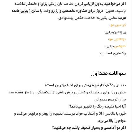
اگر می‌خواهید بدون قربانی کردن سلامت تار، رنگی براق و ماندگار داشته
باشید، همین امروز برای
مشاوره تخصصی
و رزرو وقت با
سالن زیبایی مائده
عرب
تماس بگیرید. خدمات مکمل پیشنهادی:
کراتین مو
،
پروتئین‌تراپی،
بوتاکس مو
،
دتوکس
‌تراپی،
پاکسازی اسکالپ.
سوالات متداول
بعد از رنگ/دکلره چه زمانی برای احیا بهترین است؟
همان روز برای سیلینگ و کاهش ریزش ناشی از شکستگی، و 1-2 هفته بعد
برای ترمیم عمیق‌تر.
آیا احیا نتیجه رنگ را تغییر می‌دهد؟
خیر؛ با بالانس pH و انتخاب مواد درست، نتیجه را
بهتر و براق‌تر
می‌کند و
دوام را بالا می‌برد.
اگر مو آدامسی و بسیار ضعیف باشد چه می‌کنید؟