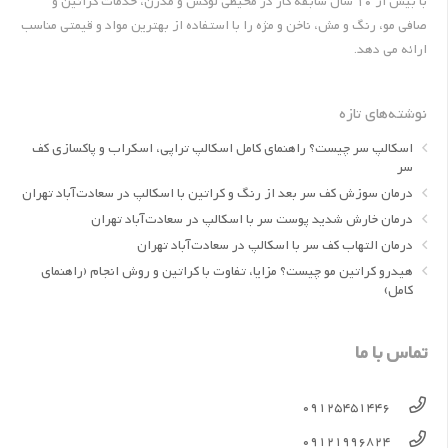
با بیش از 10 سال سابقه کار در محیطی لوکس و مدرن، خدمات کراتین و
صافی مو، رنگ و مش، ناخن و مژه را با استفاده از بهترین مواد و قیمتی مناسب
ارائه می دهد.
نوشته‌های تازه
اسکالپ سر چیست؟ راهنمای کامل اسکالپ تراپی، اسکراب و پاکسازی کف
سر
درمان سوزش کف سر بعد از رنگ و کراتین با اسکالپ در سعادت‌آباد تهران
درمان خارش شدید پوست سر با اسکالپ در سعادت‌آباد تهران
درمان التهاب کف سر با اسکالپ در سعادت‌آباد تهران
هیدرو کراتین مو چیست؟ مزایا، تفاوت با کراتین و روش انجام (راهنمای
کامل)
تماس با ما
09125451446
09121996824