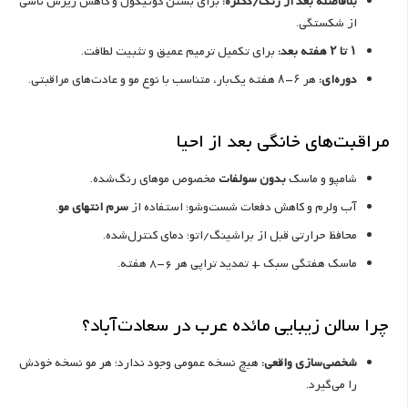
بلافاصله بعد از رنگ/دکلره:
برای بستن کوتیکول و کاهش ریزش ناشی
از شکستگی.
۱ تا ۲ هفته بعد:
برای تکمیل ترمیم عمیق و تثبیت لطافت.
دوره‌ای:
هر ۶–۸ هفته یک‌بار، متناسب با نوع مو و عادت‌های مراقبتی.
مراقبت‌های خانگی بعد از احیا
شامپو و ماسک
بدون سولفات
مخصوص موهای رنگ‌شده.
آب ولرم و کاهش دفعات شست‌وشو؛ استفاده از
سرم انتهای مو
.
محافظ حرارتی قبل از براشینگ/اتو؛ دمای کنترل‌شده.
ماسک هفتگی سبک + تمدید تراپی هر 6-8 هفته.
چرا سالن زیبایی مائده عرب در سعادت‌آباد؟
شخصی‌سازی واقعی:
هیچ نسخه عمومی وجود ندارد؛ هر مو نسخه خودش
را می‌گیرد.