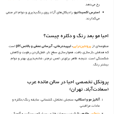
رخ می‌دهد.
استرس اکسیداتیو:
رادیکال‌های آزاد روی رنگ‌پذیری و دوام اثر منفی
می‌گذارند.
احیا مو بعد رنگ و دکلره چیست؟
منظومه‌ای از
پروتئین‌تراپی
، لیپیددرمانی، آبرسانی عمقی و بالانس pH
است
که هدفش بازسازی بافت، هموارسازی سطح تار، قفل‌کردن رطوبت و کاهش
شکستگی است. نتیجه: ظاهر براق‌تر، لمس نرم‌تر، شانه‌پذیری بهتر و دوام
بیشتر رنگ.
پروتکل تخصصی احیا در سالن مائده عرب
(سعادت‌آباد، تهران)
آنالیز مو و اسکالپ:
سنجش تخلخل، کشسانی، سابقه رنگ/دکلره و
عادات مراقبتی.
دتوکس
ملایم:
پاک‌کردن رسوبات فلزی، سیلیکون سنگین و آلودگی