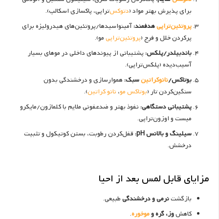
برای پذیرش بهتر مواد (
دتوکس
‌تراپی، پاکسازی اسکالپ).
پروتئین‌تراپی
هدفمند:
آمینواسیدها/پروتئین‌های هیدرولیزه برای
پرکردن خلل و فرج (
پروتئین‌تراپی
مو).
باندبیلدر/پلکس:
پشتیبانی از پیوندهای داخلی در موهای بسیار
آسیب‌دیده (پلکس‌تراپی).
بوتاکس/
نانوکراتین
سبک:
هموارسازی و درخشندگی بدون
سنگین‌کردن تار (
بوتاکس مو
،
نانو کراتین
).
پشتیبانی دستگاهی:
نفوذ بهتر و ضدعفونی ملایم با کلمازون/مایکرو
میست و اوزون‌تراپی.
سیلینگ و بالانس pH:
قفل‌کردن رطوبت، بستن کوتیکول و تثبیت
درخشش.
مزایای قابل لمس بعد از احیا
بازگشت
نرمی و درخشندگی
طبیعی.
کاهش
وز، گره و
موخوره
.