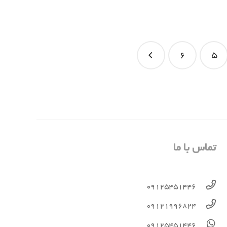
6
5
تماس با ما
09125451446
09121996824
09125451446