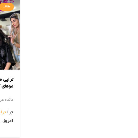
مقالات
تراپی م
موهای 
مائده ع
چرا
ترا
امروز، 