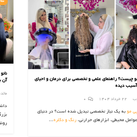
مقال
نانو
و چیست؟ راهنمای علمی و تخصصی برای درمان و احیای
آن ب
آسیب دیده
مائد
رب
22 خرداد 1404
0
داشت
پی مو
به یک نیاز تخصصی تبدیل شده است؟ در دنیای
بزرگ
عوامل محیطی، ابزارهای حرارتی،
رنگ و دکلره
…
روش