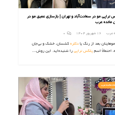
 تراپی مو در سعادت‌آباد و تهران | بازسازی عمیق مو در
 مائده عرب
ه عرب
16 شهریور 1404
0
موهایتان بعد از رنگ یا
دکلره
کشسان، خشک و بی‌جان
 احتمالاً اسم
پلکس تراپی
را شنیده‌اید. این روش…
ات مائده عرب