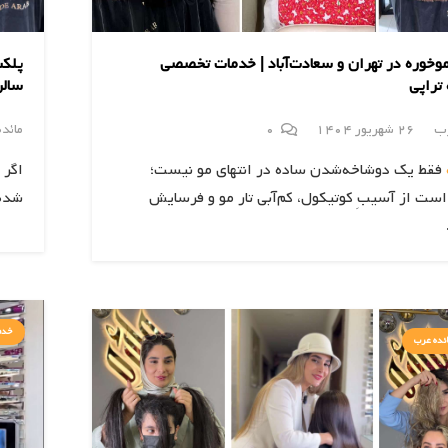
وخوره در تهران و سعادت‌آباد | خدمات تخصصی
پلکس
تراپی
سالن
رب
26 شهریور 1404
0
مائد
فقط یک دوشاخه‌شدن ساده در انتهای مو نیست؛
اگر 
است از آسیبِ کوتیکول، کم‌آبی تار مو و فرسایش
شده،
خدم
ئده عرب