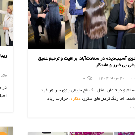
ریبا
وی آسیب‌دیده در سعادت‌آباد، براقیت و ترمیم عمیق
وشی بی ضرر و ماندگار
مائد
رب
20 مرداد 1404
0
در د
الم و درخشان، مثل یک تاج طبیعی روی سر هر فرد
احیا
ند. اما رنگ‌کردن‌های مکرر،
دکلره
، حرارت زیاد
…