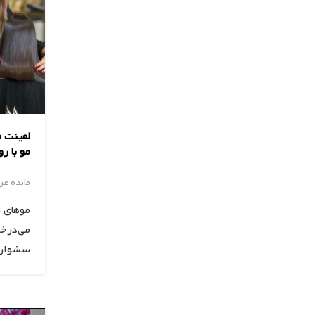
لمینت م
مو با ر
مائده ع
موهای س
می‌درخش
سشوار