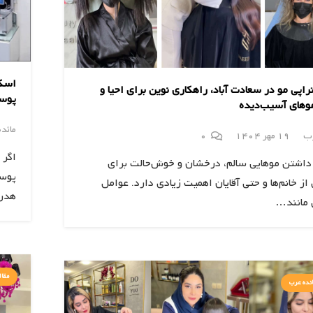
اسکر
راپی مو در سعادت آباد، راهکاری نوین برای احیا و
پوس
وهای آسیب‌دیده
مائد
رب
19 مهر 1404
0
اگر 
داشتن موهایی سالم، درخشان و خوش‌حالت برای
پوست
از خانم‌ها و حتی آقایان اهمیت زیادی دارد. عوامل
هدر
 مانند…
مقال
ئده عرب