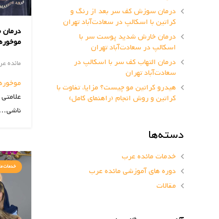
درمان سوزش کف سر بعد از رنگ و
کراتین با اسکالپ در سعادت‌آباد تهران
درمان م
درمان خارش شدید پوست سر با
موخوره 
اسکالپ در سعادت‌آباد تهران
درمان التهاب کف سر با اسکالپ در
مائده ع
سعادت‌آباد تهران
موخوره
هیدرو کراتین مو چیست؟ مزایا، تفاوت با
علامتی 
کراتین و روش انجام (راهنمای کامل)
ناشی…
دسته‌ها
خدمات مائده عرب
خدمات ما
دوره های آموزشی مائده عرب
مقالات